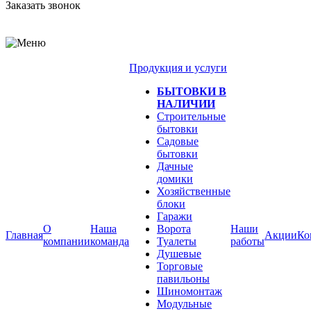
Заказать звонок
Продукция и услуги
БЫТОВКИ В
НАЛИЧИИ
Строительные
бытовки
Садовые
бытовки
Дачные
домики
Хозяйственные
блоки
Гаражи
О
Наша
Ворота
Наши
Главная
Акции
Ко
компании
команда
Туалеты
работы
Душевые
Торговые
павильоны
Шиномонтаж
Модульные