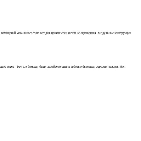
и помещений мобильного типа сегодня практически ничем не ограничены. Модульные конструкции
ного типа - дачные домики, бани, хозяйственные и садовые бытовки, гаражи, вольеры для