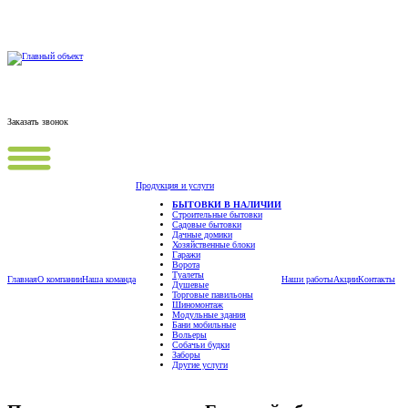
Заказать звонок
Продукция и услуги
БЫТОВКИ В НАЛИЧИИ
Строительные бытовки
Садовые бытовки
Дачные домики
Хозяйственные блоки
Гаражи
Ворота
Туалеты
Главная
О компании
Наша команда
Наши работы
Акции
Контакты
Душевые
Торговые павильоны
Шиномонтаж
Модульные здания
Бани мобильные
Вольеры
Собачьи будки
Заборы
Другие услуги