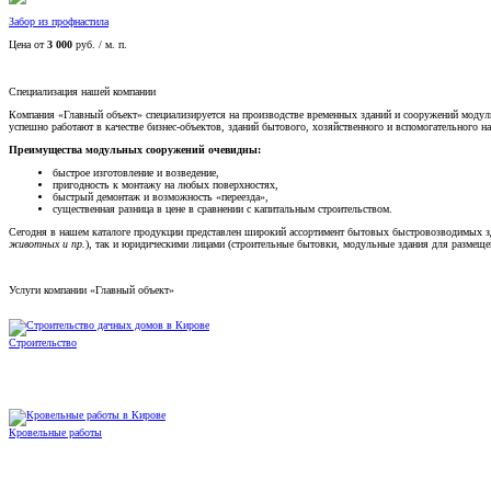
Забор из профнастила
Цена от
3 000
руб. / м. п.
Специализация нашей компании
Компания «Главный объект» специализируется на производстве временных зданий и сооружений модул
успешно работают в качестве бизнес-объектов, зданий бытового, хозяйственного и вспомогательного на
Преимущества модульных сооружений очевидны:
быстрое изготовление и возведение,
пригодность к монтажу на любых поверхностях,
быстрый демонтаж и возможность «переезда»,
существенная разница в цене в сравнении с капитальным строительством.
Сегодня в нашем каталоге продукции представлен широкий ассортимент бытовых быстровозводимых зд
животных и пр.
), так и юридическими лицами (строительные бытовки, модульные здания для размещен
Услуги компании «Главный объект»
Строительство
Кровельные работы