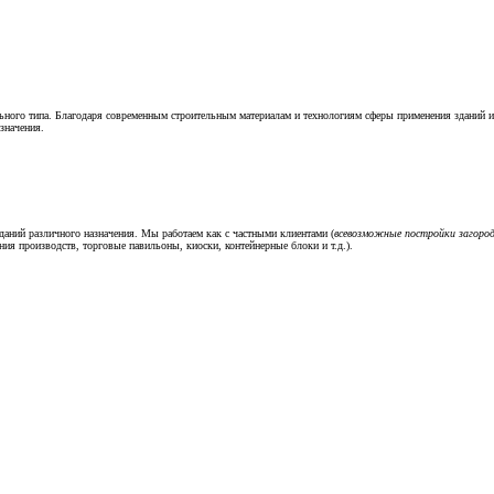
ьного типа. Благодаря современным строительным материалам и технологиям сферы применения зданий 
значения.
аний различного назначения. Мы работаем как с частными клиентами (
всевозможные постройки загород
ия производств, торговые павильоны, киоски, контейнерные блоки и т.д.).