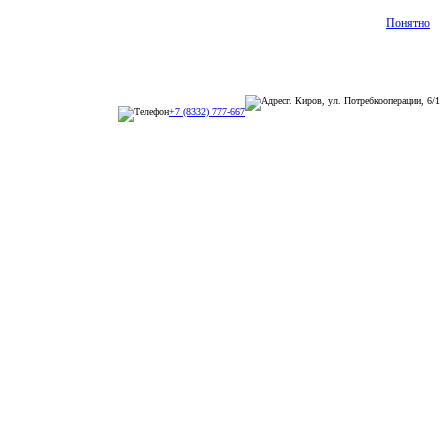
Понятно
г. Киров, ул. Потребкооперации, 6/1
+7 (8332) 777-667