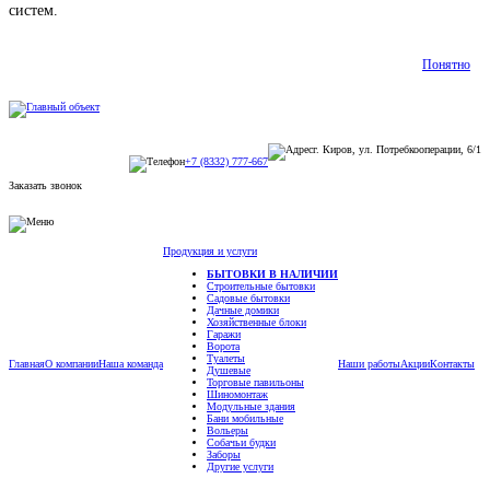
систем.
Подробнее
Понятно
г. Киров, ул. Потребкооперации, 6/1
+7 (8332) 777-667
Заказать звонок
Продукция и услуги
БЫТОВКИ В НАЛИЧИИ
Строительные бытовки
Садовые бытовки
Дачные домики
Хозяйственные блоки
Гаражи
Ворота
Туалеты
Главная
О компании
Наша команда
Наши работы
Акции
Контакты
Душевые
Торговые павильоны
Шиномонтаж
Модульные здания
Бани мобильные
Вольеры
Собачьи будки
Заборы
Другие услуги