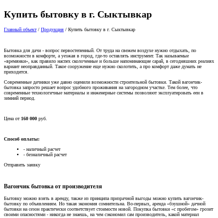
Купить бытовку в г. Сыктывкар
Главный объект
/
Продукция
/
Купить бытовку в г. Сыктывкар
Бытовка для дачи - вопрос первостепенный. От труда на свежем воздухе нужно отдыхать, по
возможности в комфорте, а уезжая в город, где-то оставлять инструмент. Так называемые
«времянки», как правило наспех сколоченные и больше напоминающие сарай, в сегодняшних реалиях
вариант неоправданный. Такое сооружение еще нужно сколотить, а про комфорт даже думать не
приходится.
Современные дачники уже давно оценили возможности строительной бытовки. Такой вагончик-
бытовка запросто решает вопрос удобного проживания на загородном участке. Тем более, что
современные технологичные материалы и инженерные системы позволяют эксплуатировать ееи в
зимний период.
Цена от
160 000
руб.
Способ оплаты:
- наличный расчет
- безналичный расчет
Отправить заявку
Вагончик бытовка от производителя
Бытовку можно взять в аренду, также из принципа призрачной выгоды можно купить вагончик-
бытовку по объявлениям. Но такая экономия сомнительна. Во-первых, аренда «бэушной» дачной
бытовки на сезон практически соответствует стоимости новой. Покупка бытовки «с пробегом» грозит
своими опасностями - никогда не знаешь, на чем сэкономил сам производитель, какой материал