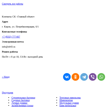
Смотреть все работы
Контакты СК «Главный объект»
Адрес
г. Киров, ул. Потребкооперации, 6/1
Контактные телефоны
+7 (8332) 777-667
Электронная почта
info@ob43.ru
Режим работы
Пн-Пт:
с 8 до 18,
Сб-Вс:
выходной день
« Назад
Продукция
Строительные бытовки
Торговые павильоны
Садовые бытовки
Шиномонтаж
Дачные домики
Модульные здания
Хозяйственные блоки
Бани мобильные