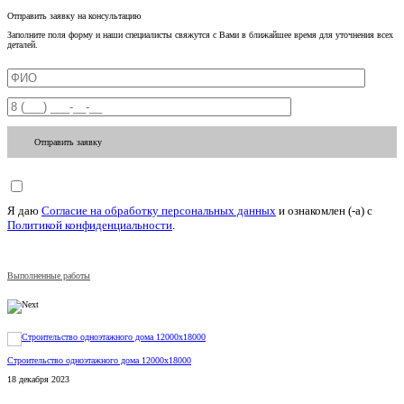
Отправить заявку на консультацию
Заполните поля форму и наши специалисты свяжутся с Вами в ближайшее время для уточнения всех
деталей.
Отправить заявку
Я даю
Согласие на обработку персональных данных
и ознакомлен (-а) c
Политикой конфиденциальности
.
Выполненные работы
Строительство одноэтажного дома 12000x18000
И
18 декабря 2023
2