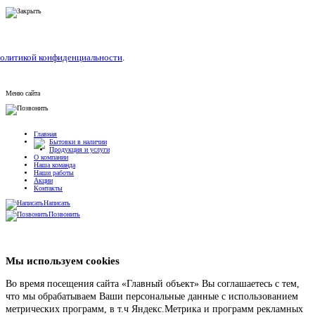
олитикой конфиденциальности
.
Меню сайта
Главная
Бытовки в наличии
Продукция и услуги
О компании
Наша команда
Наши работы
Акции
Контакты
Написать
Позвонить
Мы используем cookies
Во время посещения сайта «Главный объект» Вы соглашаетесь с тем,
что мы обрабатываем Ваши персональные данные с использованием
метрических программ, в т.ч Яндекс.Метрика и программ рекламных