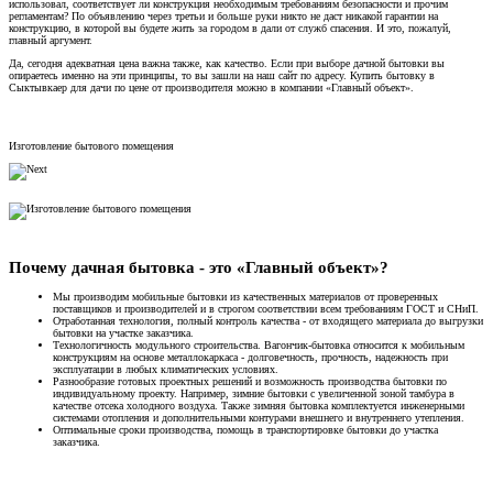
использовал, соответствует ли конструкция необходимым требованиям безопасности и прочим
регламентам? По объявлению через третьи и больше руки никто не даст никакой гарантии на
конструкцию, в которой вы будете жить за городом в дали от служб спасения. И это, пожалуй,
главный аргумент.
Да, сегодня адекватная цена важна также, как качество. Если при выборе дачной бытовки вы
опираетесь именно на эти принципы, то вы зашли на наш сайт по адресу. Купить бытовку в
Сыктывкаер для дачи по цене от производителя можно в компании «Главный объект».
Изготовление бытового помещения
Почему дачная бытовка - это «Главный объект»?
Мы производим мобильные бытовки из качественных материалов от проверенных
поставщиков и производителей и в строгом соответствии всем требованиям ГОСТ и СНиП.
Отработанная технология, полный контроль качества - от входящего материала до выгрузки
бытовки на участке заказчика.
Технологичность модульного строительства. Вагончик-бытовка относится к мобильным
конструкциям на основе металлокаркаса - долговечность, прочность, надежность при
эксплуатации в любых климатических условиях.
Разнообразие готовых проектных решений и возможность производства бытовки по
индивидуальному проекту. Например, зимние бытовки с увеличенной зоной тамбура в
качестве отсека холодного воздуха. Также зимняя бытовка комплектуется инженерными
системами отопления и дополнительными контурами внешнего и внутреннего утепления.
Оптимальные сроки производства, помощь в транспортировке бытовки до участка
заказчика.