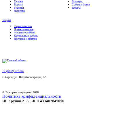
Гаражи
Вольеры
Ворота
Собачьи будки
Туалеты
Заборы
Душевые
Услуги
Строительство
Проектирование
Фасадные работы
Кровельные работы
Доставка и монтаж
+7 (8332) 777-667
г. Киров, ул. Потребкооперации, 6/1
© Все права защищены. 2026
Политика конфиденциальности
ИП Крупин А. А., ИНН 433402845050