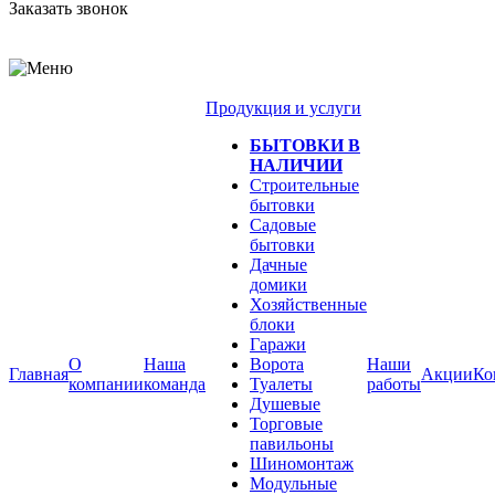
Заказать звонок
Продукция и услуги
БЫТОВКИ В
НАЛИЧИИ
Строительные
бытовки
Садовые
бытовки
Дачные
домики
Хозяйственные
блоки
Гаражи
О
Наша
Ворота
Наши
Главная
Акции
Ко
компании
команда
Туалеты
работы
Душевые
Торговые
павильоны
Шиномонтаж
Модульные