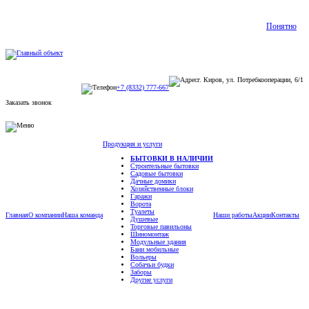
Понятно
г. Киров, ул. Потребкооперации, 6/1
+7 (8332) 777-667
Заказать звонок
Продукция и услуги
БЫТОВКИ В НАЛИЧИИ
Строительные бытовки
Садовые бытовки
Дачные домики
Хозяйственные блоки
Гаражи
Ворота
Туалеты
Главная
О компании
Наша команда
Наши работы
Акции
Контакты
Душевые
Торговые павильоны
Шиномонтаж
Модульные здания
Бани мобильные
Вольеры
Собачьи будки
Заборы
Другие услуги