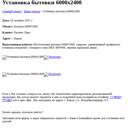
Установка бытовки 6000х2400
Главный объект
/
Наши работы
/
Установка бытовки 6000х2400
Дата:
18 октября 2021 г.
Объект:
Бытовка 6000*2400
Клиент:
Частное Лицо
Адрес:
г. Киров
Выполненные работы:
Изготовление бытовки 6000*2400, снаружи- оцинкованный профнастил,
установка поворотно- откидного окна ПВХ 800*900, монтаж каркасной двери.
Если у Вас остались вопросы по заказу или техническим характеристикам изготавливаемой
продукции, Вы всегда можете обратится к нам за подробной консультацией по телефону
+7 (8332)
777-667
или в наш офис. Мы находимся по адресу г. Киров, ул. Потребкооперации, 6/1.
Хотите заказать похожую работу?
Заполните поля форму и наши специалисты свяжутся с Вами в ближайшее время для уточнения всех
деталей.