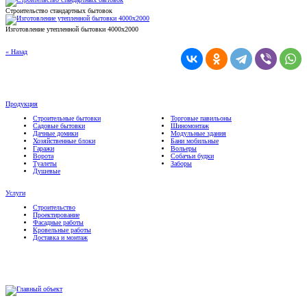
Строительство стандартных бытовок
Изготовление утепленной бытовки 4000х2000
« Назад
Продукция
Строительные бытовки
Торговые павильоны
Садовые бытовки
Шиномонтаж
Дачные домики
Модульные здания
Хозяйственные блоки
Бани мобильные
Гаражи
Вольеры
Ворота
Собачьи будки
Туалеты
Заборы
Душевые
Услуги
Строительство
Проектирование
Фасадные работы
Кровельные работы
Доставка и монтаж