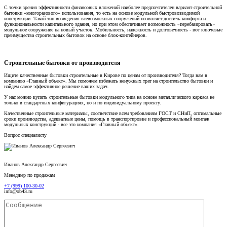
С точки зрения эффективности финансовых вложений наиболее предпочтителен вариант строительной
бытовки «многоразового» использования, то есть на основе модульной быстровозводимой
конструкции. Такой тип возведения всевозможных сооружений позволяет достичь комфорта и
функциональности капитального здания, но при этом обеспечивает возможность «перебазировать»
модульное сооружение на новый участок. Мобильность, надежность и долговечность - вот ключевые
преимущества строительных бытовок на основе блок-контейнеров.
Строительные бытовки от производителя
Ищите качественные бытовки строительные в Кирове по ценам от производителя? Тогда вам в
компанию «Главный объект». Мы поможем избежать ненужных трат на строительство бытовки и
найдем самое эффективное решение ваших задач.
У нас можно купить строительные бытовки модульного типа на основе металлического каркаса не
только в стандартных конфигурациях, но и по индивидуальному проекту.
Качественные строительные материалы, соответствие всем требованиям ГОСТ и СНиП, оптимальные
сроки производства, адекватные цены, помощь в транспортировке и профессиональный монтаж
модульных конструкций - все это компания «Главный объект».
Вопрос специалисту
Иванов Александр Сергеевич
Менеджер по продажам
+7 (999) 100-30-02
info@ob43.ru