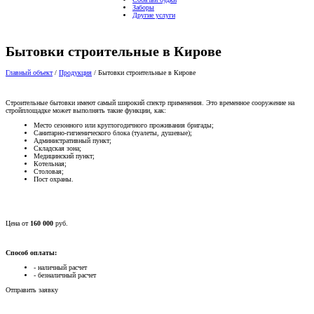
Заборы
Другие услуги
Бытовки строительные в Кирове
Главный объект
/
Продукция
/
Бытовки строительные в Кирове
Строительные бытовки имеют самый широкий спектр применения. Это временное сооружение на
стройплощадке может выполнять такие функции, как:
Место сезонного или круглогодичного проживания бригады;
Санитарно-гигиенического блока (туалеты, душевые);
Административный пункт;
Складская зона;
Медицинский пункт;
Котельная;
Столовая;
Пост охраны.
Цена от
160 000
руб.
Способ оплаты:
- наличный расчет
- безналичный расчет
Отправить заявку