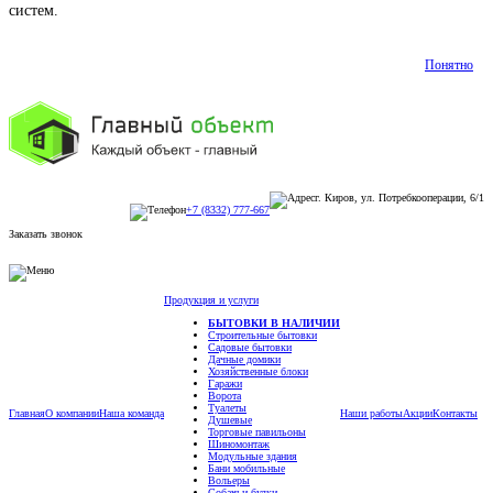
систем.
Подробнее
Понятно
г. Киров, ул. Потребкооперации, 6/1
+7 (8332) 777-667
Заказать звонок
Продукция и услуги
БЫТОВКИ В НАЛИЧИИ
Строительные бытовки
Садовые бытовки
Дачные домики
Хозяйственные блоки
Гаражи
Ворота
Туалеты
Главная
О компании
Наша команда
Наши работы
Акции
Контакты
Душевые
Торговые павильоны
Шиномонтаж
Модульные здания
Бани мобильные
Вольеры
Собачьи будки