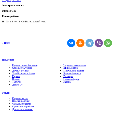
+7 (8332) 777-667
Электронная почта
info@ob43.ru
Режим работы
Пн-Пт:
с 8 до 18,
Сб-Вс:
выходной день
« Назад
Продукция
Строительные бытовки
Торговые павильоны
Садовые бытовки
Шиномонтаж
Дачные домики
Модульные здания
Хозяйственные блоки
Бани мобильные
Гаражи
Вольеры
Ворота
Собачьи будки
Туалеты
Заборы
Душевые
Услуги
Строительство
Проектирование
Фасадные работы
Кровельные работы
Доставка и монтаж