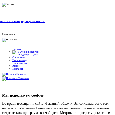
олитикой конфиденциальности
.
Меню сайта
Главная
Бытовки в наличии
Продукция и услуги
О компании
Наша команда
Наши работы
Акции
Контакты
Написать
Позвонить
Мы используем cookies
Во время посещения сайта «Главный объект» Вы соглашаетесь с тем,
что мы обрабатываем Ваши персональные данные с использованием
метрических программ, в т.ч Яндекс.Метрика и программ рекламных