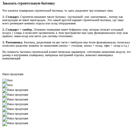
Заказать строительную бытовку
Что касается планировки строительной бытовки, то здесь разделяют три основных типа:
1. Стандарт.
Строители называют такую бытовку «пустышкой» или «вагончиком», потому как
конструкция не имеет перегородок. Это самый простой вариант строительной бытовки, где чаще
всего размещают комнаты отдыха или склад оборудования.
2. Стандарт + тамбур.
Основное помещение имеет буферную зону, которая отсекает холодный
воздух с улицы и позволяет организовать в этом пространстве еще одну функциональную зону (как
правило, мини-склад или место для системы отопления).
3. Распашонка.
Бытовка, разделенная на две части с тамбуром еще более функциональна, поскольку
позволяет разделить комнаты по назначению (жилье + столовая, жилье + склад, офис + склад и т.д.)
На стоимость бытовки строительной влияет несколько параметров: собственно назначение модуля, его
размер и внутренняя планировка, материалы внутренней отделки, комплект инженерных
коммуникаций.
Наша продукция