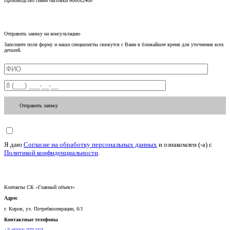
Производство синей бытовки 6000х2400
Отправить заявку на консультацию
Заполните поля форму и наши специалисты свяжутся с Вами в ближайшее время для уточнения всех
деталей.
Отправить заявку
Я даю
Согласие на обработку персональных данных
и ознакомлен (-а) c
Политикой конфиденциальности
.
Контакты СК «Главный объект»
Адрес
г. Киров, ул. Потребкооперации, 6/1
Контактные телефоны