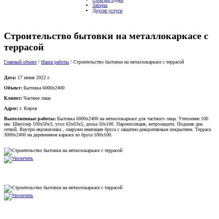
Заборы
Другие услуги
Строительство бытовки на металлокаркасе с
террасой
Главный объект
/
Наши работы
/
Строительство бытовки на металлокаркасе с террасой
Дата:
17 июня 2022 г.
Объект:
Бытовка 6000x2400
Клиент:
Частное лицо
Адрес:
г. Киров
Выполненные работы:
Бытовка 6000x2400 на металлокаркасе для частного лица. Утепление 100
мм. Швеллер 100x50x3, угол 63x63x5, доска 50x100. Пароизоляция, ветрозащита. Подшив дна
сеткой. Внутри евровагонка , снаружи имитация бруса с защитно-декоративным покрытием. Терраса
3000x2400 на деревянном каркасе из бруса 100x100.