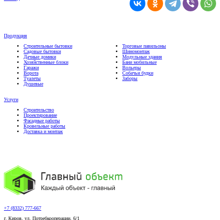
Продукция
Строительные бытовки
Торговые павильоны
Садовые бытовки
Шиномонтаж
Дачные домики
Модульные здания
Хозяйственные блоки
Бани мобильные
Гаражи
Вольеры
Ворота
Собачьи будки
Туалеты
Заборы
Душевые
Услуги
Строительство
Проектирование
Фасадные работы
Кровельные работы
Доставка и монтаж
+7 (8332) 777-667
г. Киров, ул. Потребкооперации, 6/1