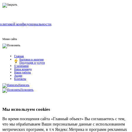
олитикой конфиденциальности
.
Меню сайта
Главная
Бытовки в наличии
Продукция и услуги
О компании
Наша команда
Наши работы
Акции
Контакты
Написать
Позвонить
Мы используем cookies
Во время посещения сайта «Главный объект» Вы соглашаетесь с тем,
что мы обрабатываем Ваши персональные данные с использованием
метрических программ, в т.ч Яндекс.Метрика и программ рекламных