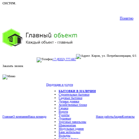
систем.
Подробнее
Понятно
г. Киров, ул. Потребкооперации, 6/1
+7 (8332) 777-667
Заказать звонок
Продукция и услуги
БЫТОВКИ В НАЛИЧИИ
Строительные бытовки
Садовые бытовки
Дачные домики
Хозяйственные блоки
Гаражи
Ворота
Туалеты
Главная
О компании
Наша команда
Наши работы
Акции
Контакты
Душевые
Торговые павильоны
Шиномонтаж
Модульные здания
Бани мобильные
Вольеры
Собачьи будки